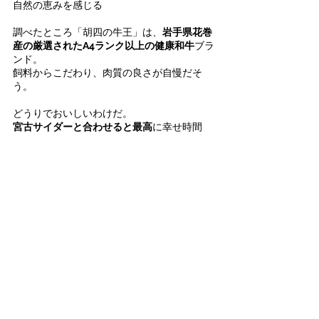
自然の恵みを感じる
調べたところ「胡四の牛王」は、
岩手県花巻
産の厳選されたA4ランク以上の健康和牛
ブラ
ンド。
飼料からこだわり、肉質の良さが自慢だそ
う。
どうりでおいしいわけだ。
宮古サイダーと合わせると最高
に幸せ時間
🍩デザート部門🍦
甘美な調和が奏でる芸術品。愛と希望が織り
込まれた、贅沢なご褒美スイーツをお楽しみ
ください！
🥇1位 あんサンデー