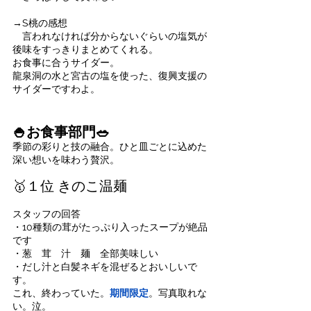
→S桃の感想
　言われなければ分からないぐらいの塩気が
後味をすっきりまとめてくれる。
お食事に合うサイダー。
龍泉洞の水と宮古の塩を使った、復興支援の
サイダーですわよ。
🍚お食事部門🥗
季節の彩りと技の融合。ひと皿ごとに込めた
深い想いを味わう贅沢。
🥇１位 きのこ温麺
スタッフの回答
・10種類の茸がたっぷり入ったスープが絶品
です
・葱　茸　汁　麺　全部美味しい
・だし汁と白髪ネギを混ぜるとおいしいで
す。
これ、終わっていた。
期間限定
。写真取れな
い。泣。