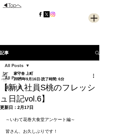
◀Topへ
記事
All Posts
家守舎 上町
All Posts
2025年9月16日
読了時間: 6分
【新入社員S桃のフレッシ
新入社員
ュ日記vol.6】
更新日：
2月17日
～いわて花巻大食堂アンケート編～
皆さん、お久しぶりです！