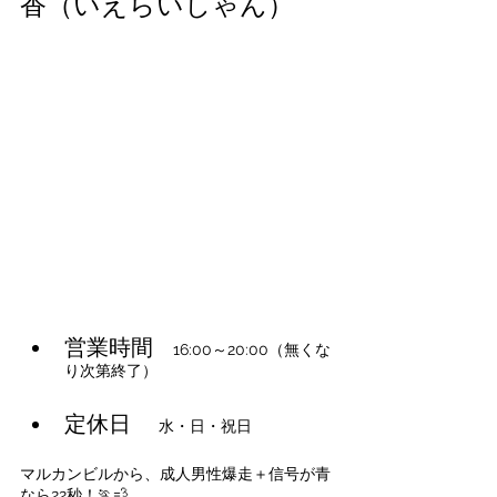
香（いえらいしゃん）
営業時間
 16:00～20:00（無くな
り次第終了）
定休日 　
水・日・祝日
マルカンビルから、成人男性爆走＋信号が青
なら22秒！🏃💨