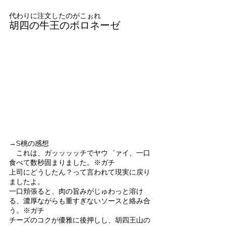
代わりに注文したのがこぉれ
胡四の牛王のボロネーゼ
→S桃の感想
これは、ガッッッッチでヤウ゛ァ
イ、一口
食べて数秒固まりました。※ガチ
上司にどうしたん？って言われて現実に戻り
ましたよ。
一口頬張ると、肉の旨みがじゅわっと溶け
る、濃厚ながらも重すぎないソースと絡み合
う。※ガチ
チーズのコクが優雅に後押しし、胡四王山の