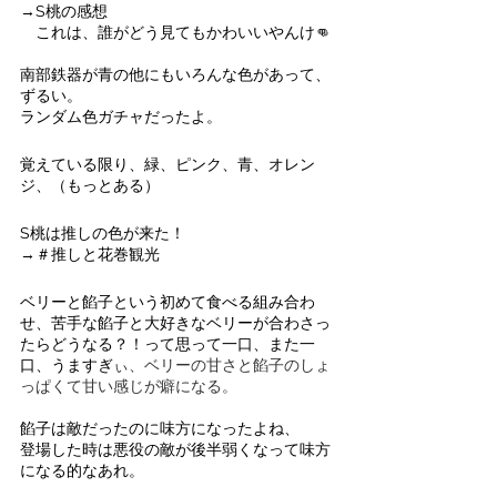
→S桃の感想
　これは、誰がどう見てもかわいいやんけ👊
南部鉄器が青の他にもいろんな色があって、
ずるい。
ランダム色ガチャだったよ。
覚えている限り、緑、ピンク、青、オレン
ジ、（もっとある）
S桃は推しの色が来た！
→＃推しと花巻観光
ベリーと餡子という初めて食べる組み合わ
せ、苦手な餡子と大好きなベリーが合わさっ
たらどうなる？！って思って一口、また一
口、うますぎ
ぃ、ベリーの甘さと餡子のしょ
っぱくて甘い感じが癖になる。
餡子は敵だったのに味方になったよね、
登場した時は悪役の敵が後半弱くなって味方
になる的なあれ。