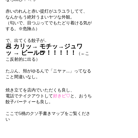
赤いのれんと赤い提灯がユラユラしてて、
なんかもう絶対うまいヤツな外観。
（匂いで、目つぶってでもたどり着ける気が
する。※危険⚠️）
で、出てくる餃子が…
🥟 カリッ→ モチッ→ジュワ
ッ → ビール🍺！！！！！
（←こ
こ反射的に出る）
たぶん、頬がゆるんで「ニヤァ……」ってなる
こと間違いなし。
焼き立てを店内でいただくも良し、
電話でテイクアウトして
好きピ♡
と、おうち
餃子パーティーも良し。
ここでS桃のクソ手書きマップをご覧くださ
い