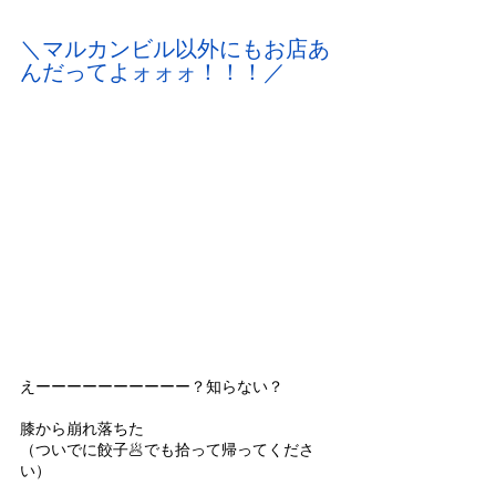
＼マルカンビル以外にもお店あ
んだってよォォォ！！！／
えーーーーーーーーーー？知らない？
膝から崩れ落ちた
（ついでに餃子🥟でも拾って帰ってくださ
い）