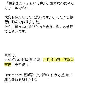
 「更新まだ？」という声が、空耳なのにやた
らリアルで怖い……。
大変お待たせしたと思いますが、わたくし
修
行に励んでおりました
。
そう、日々己の業務と向き合う、戦いの修行
でございます。
最近は、
レジ打ちの呼吸 参ノ型「
お釣りの舞
・零誤差
交差
」を習得し、
Dprtmentの塵滅殺（お掃除）任務と塗装任
務も兼ねるS桃です♡