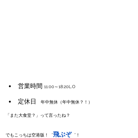
営業時間 
11:00～18:20L.O　
定休日
　年中無休（年中無休？！）
「また大食堂？」って言ったね？
飛ぶぞ
でもこっちは空港版！゛
゛！