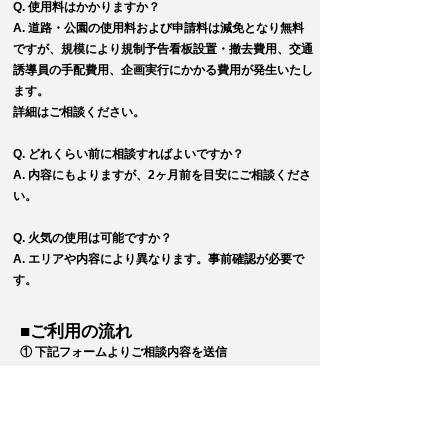
Q. 使用料はかかりますか？
A. 道路・公園の使用料および申請料は減免となり無料
ですが、規模により規制予告看板設置・撤去費用、交通
誘導員の手配費用、企画実行にかかる費用が発生いたし
ます。
詳細はご相談ください。
Q. どれくらい前に相談すればよいですか？
A. 内容にもよりますが、2ヶ月前を目安にご相談くださ
い。
Q. 火気の使用は可能ですか？
A. エリアや内容により異なります。事前確認が必要で
す。
■ご利用の流れ
① 下記フォームよりご相談内容を送信
② 内容確認後、担当者よりご連絡（通常3営業日以
内）
③ 必要に応じて打ち合わせ（オンライン・対面）
④ 手続き・関係機関との調整についてご案内